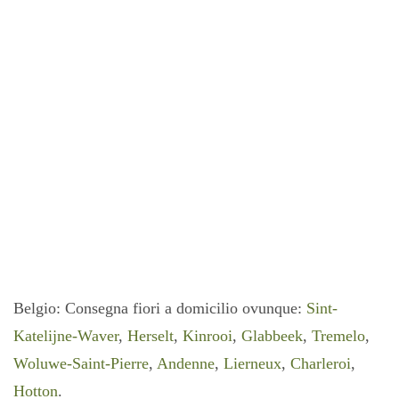
Bouquet di gigli bianchi
€
60.00
€
54.00
AGGIUNGI AL CARRELLO
Belgio: Consegna fiori a domicilio ovunque:
Sint-
Katelijne-Waver
,
Herselt
,
Kinrooi
,
Glabbeek
,
Tremelo
,
Woluwe-Saint-Pierre
,
Andenne
,
Lierneux
,
Charleroi
,
Hotton
.