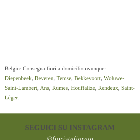
AGGIUNGI AL CARRELLO
Belgio: Consegna fiori a domicilio ovunque:
Diepenbeek
,
Beveren
,
Temse
,
Bekkevoort
,
Woluwe-
Saint-Lambert
,
Ans
,
Rumes
,
Houffalize
,
Rendeux
,
Saint-
Léger
.
SEGUICI SU INSTAGRAM
@fioristafioraio